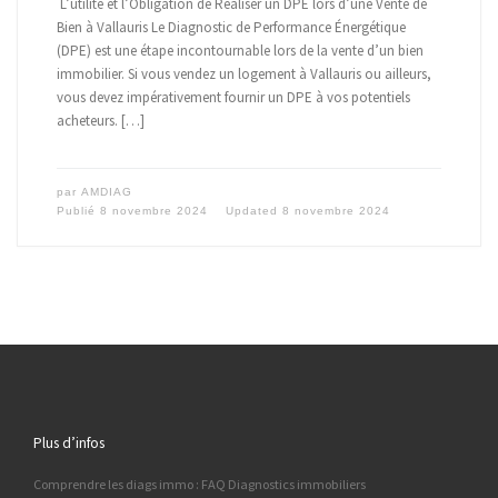
L’utilité et l’Obligation de Réaliser un DPE lors d’une Vente de
Bien à Vallauris Le Diagnostic de Performance Énergétique
(DPE) est une étape incontournable lors de la vente d’un bien
immobilier. Si vous vendez un logement à Vallauris ou ailleurs,
vous devez impérativement fournir un DPE à vos potentiels
acheteurs. […]
par
AMDIAG
Publié
8 novembre 2024
Updated
8 novembre 2024
Plus d’infos
Comprendre les diags immo : FAQ Diagnostics immobiliers